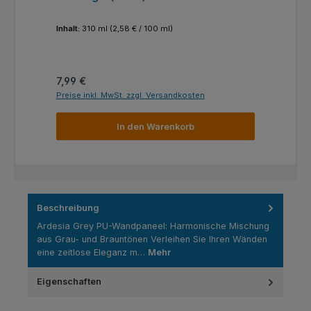
Inhalt:
310 ml
(2,58 € / 100 ml)
Inha
Regulärer Preis:
Reg
7,99 €
14,
Preise inkl. MwSt. zzgl. Versandkosten
Prei
In den Warenkorb
Beschreibung
Ardesia Grey PU-Wandpaneel: Harmonische Mischung
aus Grau- und Brauntönen Verleihen Sie Ihren Wänden
eine zeitlose Eleganz m…
Mehr
Eigenschaften