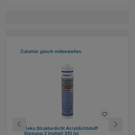
Produktgalerie überspringen
Zubehör gleich mitbestellen
>
Beko Strukturdicht Acryldichtstoff
MS-
Körnung 2 (mittel) 310 ml