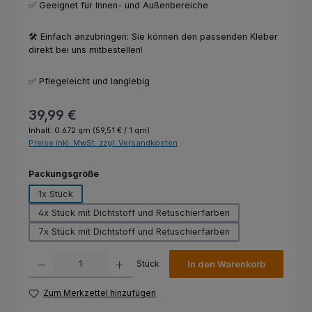
✅ Geeignet für Innen- und Außenbereiche
🛠️ Einfach anzubringen: Sie können den passenden Kleber
direkt bei uns mitbestellen!
✅ Pflegeleicht und langlebig
Regulärer Preis:
39,99 €
Inhalt:
0.672 qm
(59,51 € / 1 qm)
Preise inkl. MwSt. zzgl. Versandkosten
auswählen
Packungsgröße
1x Stück
4x Stück mit Dichtstoff und Retuschierfarben
7x Stück mit Dichtstoff und Retuschierfarben
Produkt Anzahl: Gib den gewünschten Wert ein oder benutze die Schaltfl
Stück
In den Warenkorb
Zum Merkzettel hinzufügen