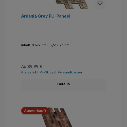
Ardesia Grey PU-Paneel
Inhalt:
0.672 qm
(59,51 € / 1 qm)
Regulärer Preis:
Ab
39,99 €
Preise inkl. MwSt. zzgl. Versandkosten
Details
Ausverkauft