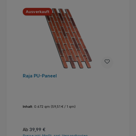
Ausverkauft
Raja PU-Paneel
Inhalt:
0.672 qm
(59,51 € / 1 qm)
Regulärer Preis:
Ab
39,99 €
Preise inkl. MwSt. zzgl. Versandkosten