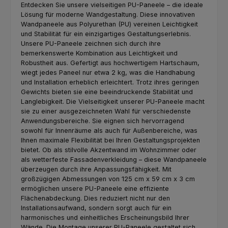
Entdecken Sie unsere vielseitigen PU-Paneele – die ideale
Lösung für moderne Wandgestaltung. Diese innovativen
Wandpaneele aus Polyurethan (PU) vereinen Leichtigkeit
und Stabilität für ein einzigartiges Gestaltungserlebnis.
Unsere PU-Paneele zeichnen sich durch ihre
bemerkenswerte Kombination aus Leichtigkeit und
Robustheit aus. Gefertigt aus hochwertigem Hartschaum,
wiegt jedes Paneel nur etwa 2 kg, was die Handhabung
und Installation erheblich erleichtert. Trotz ihres geringen
Gewichts bieten sie eine beeindruckende Stabilität und
Langlebigkeit. Die Vielseitigkeit unserer PU-Paneele macht
sie zu einer ausgezeichneten Wahl für verschiedenste
Anwendungsbereiche. Sie eignen sich hervorragend
sowohl für Innenräume als auch für Außenbereiche, was
Ihnen maximale Flexibilität bei Ihren Gestaltungsprojekten
bietet. Ob als stilvolle Akzentwand im Wohnzimmer oder
als wetterfeste Fassadenverkleidung – diese Wandpaneele
überzeugen durch ihre Anpassungsfähigkeit. Mit
großzügigen Abmessungen von 125 cm x 59 cm x 3 cm
ermöglichen unsere PU-Paneele eine effiziente
Flächenabdeckung. Dies reduziert nicht nur den
Installationsaufwand, sondern sorgt auch für ein
harmonisches und einheitliches Erscheinungsbild Ihrer
Wände. Die Montage unserer PU-Paneele gestaltet sich