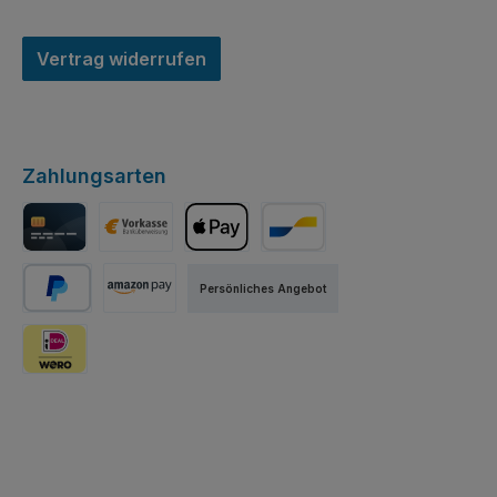
Vertrag widerrufen
Zahlungsarten
Kreditkarte
Vorkasse per Banküberweisung
Apple Pay
Bancontact
Persönliches Angebot
PayPal
Amazon Pay
iDEAL | Wero