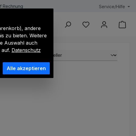
f Rechnung
Service/Hilfe
ele
MPC Paneele
Akustik-Optik
PU-Pane
Du hast 0 Produkte au
arenkorb), andere
s zu bieten. Weitere
hre Auswahl auch
 auf.
Datenschutz
Alle akzeptieren