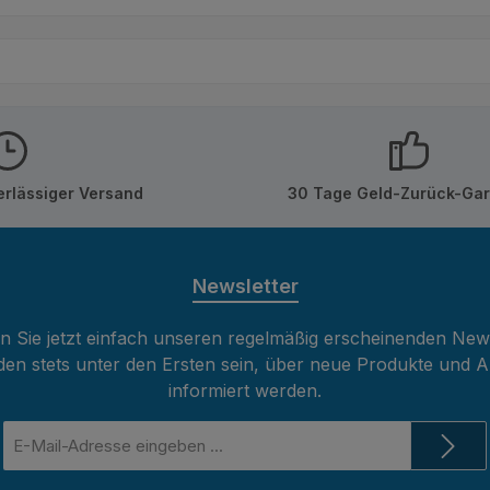
ontagekleber an der Wand
ert werden. Die Paneele
 sich wie Puzzleteile
men und ergeben ein
nisches Gesamtbild.
is zur Verwendung im
bereich: Für den Einsatz
erlässiger Versand
30 Tage Geld-Zurück-Gar
ßenbereich müssen die
por-Paneele jährlich
gniert werden, um die
rkungen von UV-
Newsletter
lung deutlich zu
ngern. Trotz
 Sie jetzt einfach unseren regelmäßig erscheinenden New
gnierung kann es im
den stets unter den Ersten sein, über neue Produkte und 
 der Zeit zu einem leichten
informiert werden.
erlust kommen. Bitte
E-
ten: Die Paneele eignen
Mail-
or allem für kleinere
Adresse