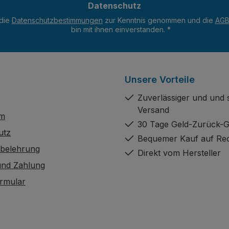
kte im Außenbereich und
Datenschutz
*
icht für die komplette
 die
Datenschutzbestimmungen
zur Kenntnis genommen und die
AG
eidung von Hausfassaden
bin mit ihnen einverstanden.
*
hlen.
Unsere Vorteile
Zuverlässiger und und 
Versand
um
30 Tage Geld-Zurück-G
utz
Bequemer Kauf auf Re
sbelehrung
Direkt vom Hersteller
und Zahlung
rmular