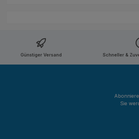
mit M
monti
fügen
zusam
harmo
Hinwe
Außen
Günstiger Versand
Schneller & Zuv
im Au
Styro
imprä
Auswi
Strah
verri
Abonnieren
Imprä
Sie wer
Laufe
Farbv
beach
sich v