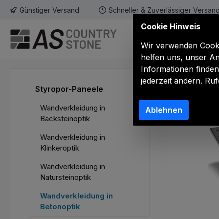
Günstiger Versand
Schneller & Zuverlässiger Versan
m Hauptinhalt springen
Zur Suche springen
Zur Hauptnavigation springen
Cookie Hinweis
Styropor-Paneel
Wir verwenden Cookie
helfen uns, unser An
Informationen finden
jederzeit ändern. Ru
Styropor-Paneele
Wandverkleidung in
Ablehnen
Backsteinoptik
Wandverkleidung in
Klinkeroptik
Wandverkleidung in
Natursteinoptik
Wandverkleidung in
Betonoptik