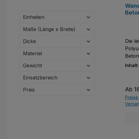
Wand
Beto
Einheiten
Maße (Länge x Breite)
Die l
Dicke
Polyu
Material
Beton
Schic
Gewicht
Inhalt
Verbu
Einsatzbereich
robus
mit h
Regul
Ab
1
Preis
meist
Preise 
Stein
Versa
Natur
Marmo
Wandd
Innen
werde