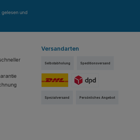
B
gelesen und
Versandarten
schneller
Selbstabholung
Speditionsversand
arantie
chnung
DHL
DPD
Spezialversand
Persönliches Angebot