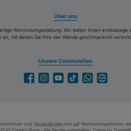
Über uns
ertige Wohnraumgestaltung. Wir bieten Ihnen erstklassige
en an, mit denen Sie Ihre vier Wände geschmackvoll versch
Unsere Communities
Facebook
Instagram
YouTube
TikTok
WhatsApp
Website
hrwertsteuer zzgl.
Versandkosten
und ggf. Nachnahmegebühren, wen
21 AS Country Stone - Alle Rechte vorbehalten. Theme by
ThemeW