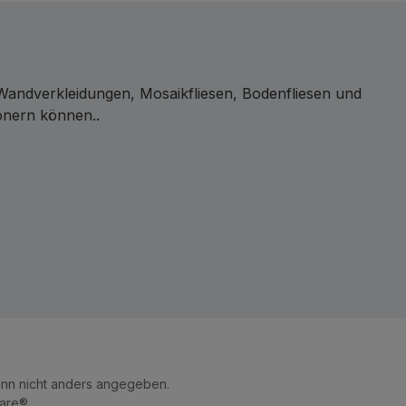
 Wandverkleidungen, Mosaikfliesen, Bodenfliesen und
önern können..
n nicht anders angegeben.
are®