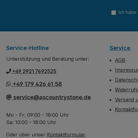
Proje
sind n
Ich habe
Verkl
empfo
Service-Hotline
Service
Unterstützung und Beratung unter:
AGB
Impress
+49 2921 7692525
Datensch
+49 179 426 61 58
Widerruf
service@ascountrystone.de
Versand 
Kontaktfo
Mo - Fr: 09:00 - 18:00 Uhr
Sa: 10:00 - 18:00 Uhr
Oder über unser
Kontaktformular
.