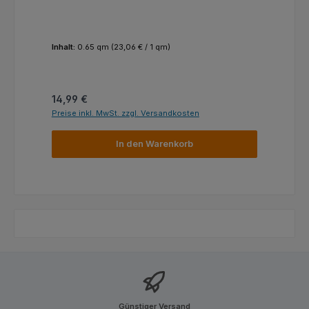
Inhalt:
0.65 qm
(23,06 € / 1 qm)
Regulärer Preis:
14,99 €
Preise inkl. MwSt. zzgl. Versandkosten
In den Warenkorb
Günstiger Versand