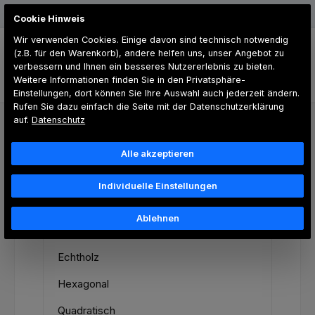
Zum Hauptinhalt springen
Günstiger Versand
Cookie Hinweis
Wir verwenden Cookies. Einige davon sind technisch notwendig
(z.B. für den Warenkorb), andere helfen uns, unser Angebot zu
verbessern und Ihnen ein besseres Nutzererlebnis zu bieten.
Weitere Informationen finden Sie in den Privatsphäre-
Du hast 0 Produk
Einstellungen, dort können Sie Ihre Auswahl auch jederzeit ändern.
Rufen Sie dazu einfach die Seite mit der Datenschutzerklärung
auf.
Datenschutz
Styropor-Paneele
Alle akzeptieren
Marmor- und Granitoptik
Individuelle Einstellungen
Akustik-Paneele
Ablehnen
Holzoptik
Echtholz
Hexagonal
Quadratisch