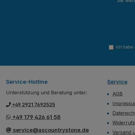
Sie wer
Ich habe
Service-Hotline
Service
Unterstützung und Beratung unter:
AGB
Impress
+49 2921 7692525
Datensch
+49 179 426 61 58
Widerruf
service@ascountrystone.de
Versand 