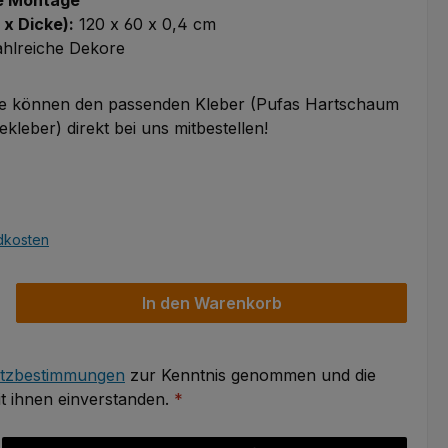
le Montage
 x Dicke):
120 x 60 x 0,4 cm
ahlreiche Dekore
Sie können den passenden Kleber (Pufas Hartschaum
leber) direkt bei uns mitbestellen!
ndkosten
schten Wert ein oder benutze die Schaltflächen um die Anzahl zu 
In den Warenkorb
tzbestimmungen
zur Kenntnis genommen und die
t ihnen einverstanden.
*