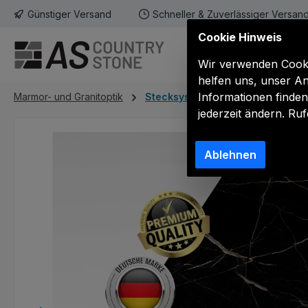
Günstiger Versand
Schneller & Zuverlässiger Versan
m Hauptinhalt springen
Zur Suche springen
Zur Hauptnavigation springen
Cookie Hinweis
Styropor-Paneel
Wir verwenden Cookie
helfen uns, unser An
Informationen finden
Marmor- und Granitoptik
Stecksystem
jederzeit ändern. Ru
Bildergalerie überspringen
Ablehnen