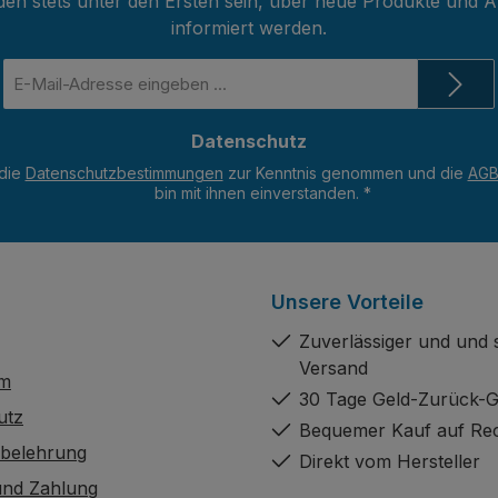
den stets unter den Ersten sein, über neue Produkte und 
informiert werden.
E-
Mail-
Adresse
Datenschutz
*
 die
Datenschutzbestimmungen
zur Kenntnis genommen und die
AG
bin mit ihnen einverstanden.
*
Unsere Vorteile
Zuverlässiger und und 
Versand
um
30 Tage Geld-Zurück-G
utz
Bequemer Kauf auf Re
sbelehrung
Direkt vom Hersteller
und Zahlung