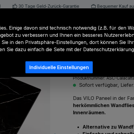
d
30 Tage Geld-Zurück-Garantie
Bequemer Kauf au
e
Marmor- und Granitoptik
Akustik-Pane
s. Einige davon sind technisch notwendig (z.B. für den W
gebot zu verbessern und Ihnen ein besseres Nutzererlebni
 Sie in den Privatsphäre-Einstellungen, dort können Sie I
fen Sie dazu einfach die Seite mit der Datenschutzerklärung
Wandpaneel
Individuelle Einstellungen
Produktnummer:
ASC-Calacatt
Sofort verfügbar, Liefe
Das VILO Paneel in der Far
herkömmlichen Wandflie
Innenräumen.
Alternative zu Wandf