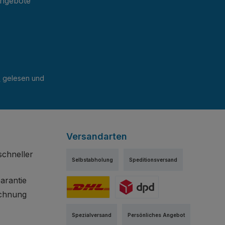
Angebote
B
gelesen und
Versandarten
schneller
Selbstabholung
Speditionsversand
arantie
chnung
DHL
DPD
Spezialversand
Persönliches Angebot