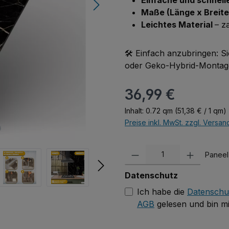
Einfache und schnel
Maße (Länge x Breite
Leichtes Material
– z
🛠️ Einfach anzubringen: 
oder Geko-Hybrid-Montagek
Regulärer Preis:
36,99 €
Inhalt:
0.72 qm
(51,38 € / 1 qm)
Preise inkl. MwSt. zzgl. Versa
Produkt Anzahl: Gib den gewün
Paneel
Datenschutz
Ich habe die
Datenschu
AGB
gelesen und bin mi