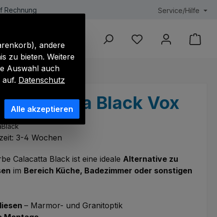
f Rechnung
Service/Hilfe
ele
MPC Paneele
Akustik-Optik
PU-Pane
Du hast 0 Produkte au
arenkorb), andere
s zu bieten. Weitere
hre Auswahl auch
 auf.
Datenschutz
 Calacatta Black Vox
Alle akzeptieren
aBlack
rzeit: 3-4 Wochen
be Calacatta Black ist eine ideale
Alternative zu
sen
im
Bereich Küche, Badezimmer oder sonstigen
liesen
– Marmor- und Granitoptik