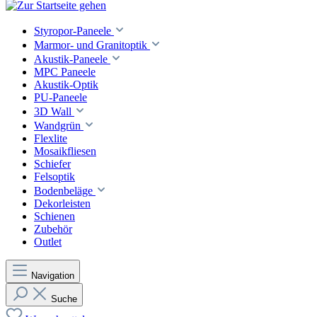
Styropor-Paneele
Marmor- und Granitoptik
Akustik-Paneele
MPC Paneele
Akustik-Optik
PU-Paneele
3D Wall
Wandgrün
Flexlite
Mosaikfliesen
Schiefer
Felsoptik
Bodenbeläge
Dekorleisten
Schienen
Zubehör
Outlet
Navigation
Suche