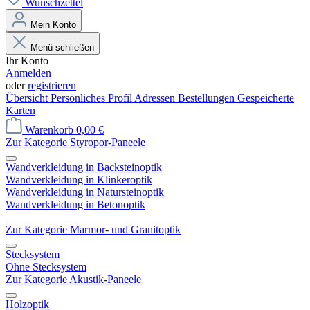
Wunschzettel
Mein Konto
Menü schließen
Ihr Konto
Anmelden
oder
registrieren
Übersicht
Persönliches Profil
Adressen
Bestellungen
Gespeicherte
Karten
Warenkorb
0,00 €
Zur Kategorie Styropor-Paneele
Wandverkleidung in Backsteinoptik
Wandverkleidung in Klinkeroptik
Wandverkleidung in Natursteinoptik
Wandverkleidung in Betonoptik
Zur Kategorie Marmor- und Granitoptik
Stecksystem
Ohne Stecksystem
Zur Kategorie Akustik-Paneele
Holzoptik