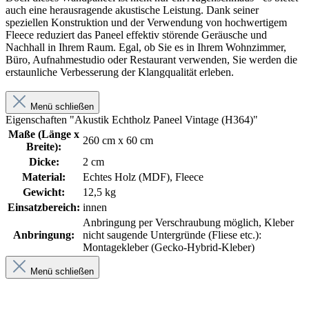
auch eine herausragende akustische Leistung. Dank seiner
speziellen Konstruktion und der Verwendung von hochwertigem
Fleece reduziert das Paneel effektiv störende Geräusche und
Nachhall in Ihrem Raum. Egal, ob Sie es in Ihrem Wohnzimmer,
Büro, Aufnahmestudio oder Restaurant verwenden, Sie werden die
erstaunliche Verbesserung der Klangqualität erleben.
Menü schließen
Eigenschaften "Akustik Echtholz Paneel Vintage (H364)"
Maße (Länge x
260 cm x 60 cm
Breite):
Dicke:
2 cm
Material:
Echtes Holz (MDF)
, Fleece
Gewicht:
12,5 kg
Einsatzbereich:
innen
Anbringung per Verschraubung möglich
, Kleber
Anbringung:
nicht saugende Untergründe (Fliese etc.):
Montagekleber (Gecko-Hybrid-Kleber)
Menü schließen